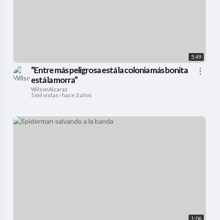
5:49
“Entre más peligrosa está la colonia más bonita
está la morra”
WilsonAlcaraz
5 mil vistas
·
hace 3 años
1:06