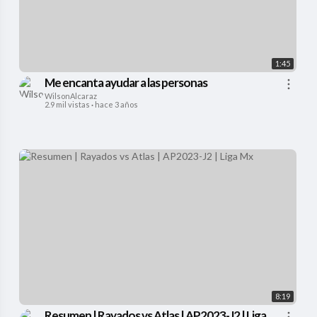
1:45
Me encanta ayudar a las personas
WilsonAlcaraz
2.9 mil vistas
·
hace 3 años
8:19
Resumen | Rayados vs Atlas | AP2023-J2 | Liga