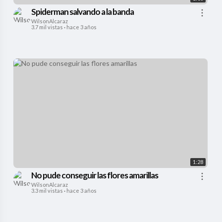
Spiderman salvando a la banda
WilsonAlcaraz
3.7 mil vistas
·
hace 3 años
1:28
No pude conseguir las flores amarillas
WilsonAlcaraz
3.3 mil vistas
·
hace 3 años