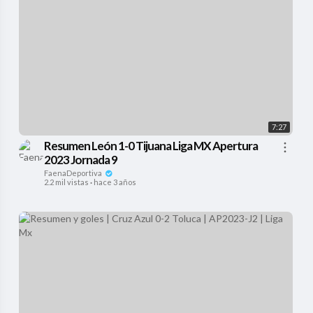
7:27
Resumen León 1-0 Tijuana Liga MX Apertura
2023 Jornada 9
FaenaDeportiva
2.2 mil vistas
·
hace 3 años