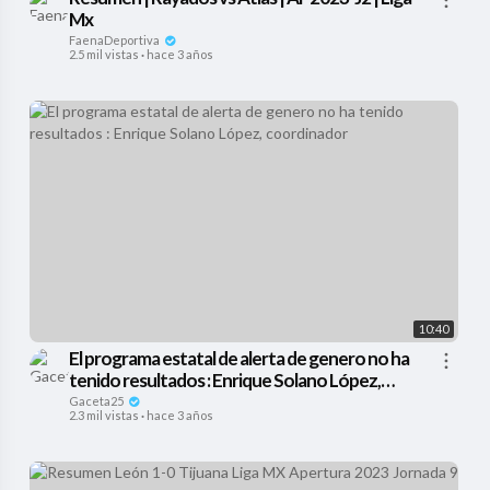
Mx
FaenaDeportiva
2.5 mil vistas
·
hace 3 años
10:40
El programa estatal de alerta de genero no ha
tenido resultados : Enrique Solano López,
coordinador
Gaceta25
2.3 mil vistas
·
hace 3 años