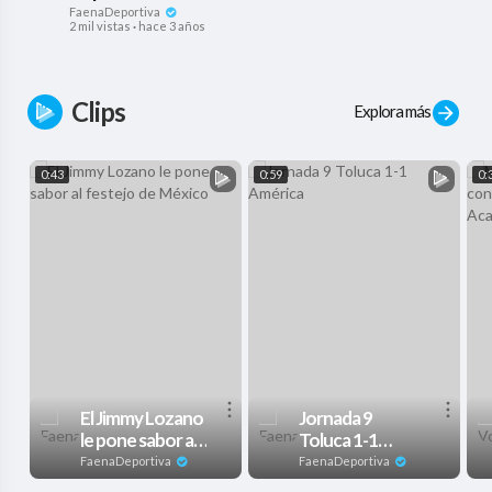
FaenaDeportiva
2 mil vistas
·
hace 3 años
Clips
Explora más
0:43
0:59
0:
El Jimmy Lozano
Jornada 9
le pone sabor al
Toluca 1-1
festejo de
América
FaenaDeportiva
FaenaDeportiva
México