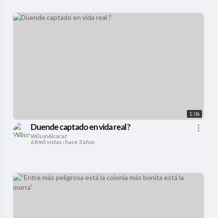
1:06
Duende captado en vida real ?
WilsonAlcaraz
6.8 mil vistas
·
hace 3 años