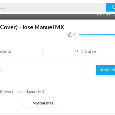
00:00
1.00x
10
 (Cover) - Jose Manuel MX
3
mpartir
Incrustar
SUSCRI
a (Cover) - Jose Manuel MX
Mostrar más