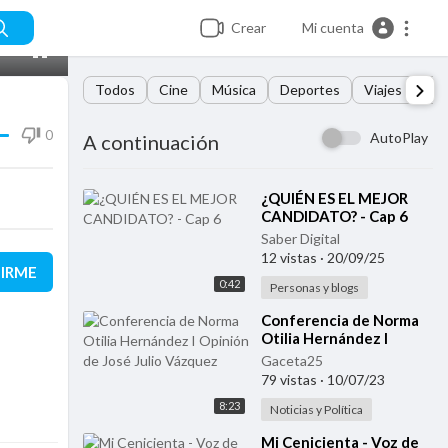
Crear
Mi cuenta
HD
Todos
Cine
Música
Deportes
Viajes y Eve
0
AutoPlay
A continuación
⁣¿QUIÉN ES EL MEJOR
CANDIDATO? - Cap 6
Saber Digital
12 vistas
·
20/09/25
BIRME
0:42
Personas y blogs
⁣Conferencia de Norma
Otilia Hernández I
Opinión de José Julio
Gaceta25
Vázquez
79 vistas
·
10/07/23
8:23
Noticias y Política
⁣Mi Cenicienta - Voz de