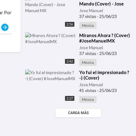
Mando (Cover) - Jose
Manuel MX
Jose Manuel
r Por
37 vistas
·
25/06/23
2:56
Música
r
⁣Míranos Ahora ? (Cover)
#JoseManuelMX
Jose Manuel
37 vistas
·
25/06/23
2:42
Música
⁣Yo fui el impresionado ?
-) (Cover)
#JoseManuelMX
Jose Manuel
41 vistas
·
25/06/23
2:27
Música
CARGA MÁS