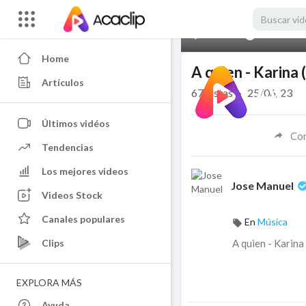
00:00
Home
A quien - Karina
Artículos
67
vistas
·
25/06/23
Últimos vidéos
Co
Tendencias
Los mejores videos
Jose Manuel
Videos Stock
Canales populares
En
Música
Clips
⁣A quien - Karin
EXPLORA MÁS
Ayuda