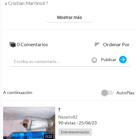
a Cristian Martinoli ?
Mostrar más
0 Comentarios
Ordenar Por
sort
Publicar
A continuación
AutoPlay
⁣?
Nazario82
90 vistas
·
25/06/23
Entretenimiento
0:22