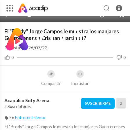
00:00
00:00
1.00x
HD
10
El "Brody" Jorge Campos le muestra los manjares
Guerrerenses a Cristian Martinoli ?
15
vistas
·
26/07/23
0
0
Compartir
Incrustar
Acapulco Sol y Arena
2
SUSCRIBIRME
2 Suscriptores
En
Entretenimiento
⁣El "Brody" Jorge Campos le muestra los manjares Guerrerenses