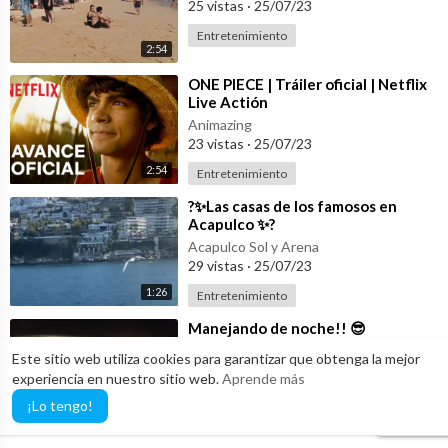
25 vistas
·
25/07/23
Entretenimiento
2:54
⁣ONE PIECE | Tráiler oficial | Netflix
Live Actión
Animazing
23 vistas
·
25/07/23
2:54
Entretenimiento
⁣?✨Las casas de los famosos en
Acapulco ✨?
Acapulco Sol y Arena
29 vistas
·
25/07/23
1:26
Entretenimiento
⁣Manejando de noche!! 😎
Jose Manuel
Este sitio web utiliza cookies para garantizar que obtenga la mejor
10 vistas
·
30/12/25
experiencia en nuestro sitio web.
Aprende más
Entretenimiento
¡Lo tengo!
12:07