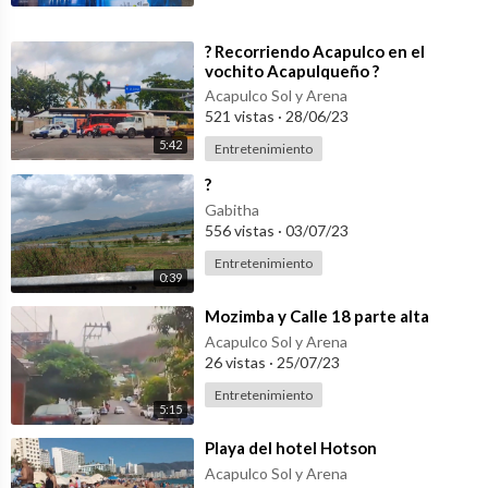
⁣? Recorriendo Acapulco en el
vochito Acapulqueño ?
Acapulco Sol y Arena
521 vistas
·
28/06/23
5:42
Entretenimiento
⁣?
Gabitha
556 vistas
·
03/07/23
Entretenimiento
0:39
⁣Mozimba y Calle 18 parte alta
Acapulco Sol y Arena
26 vistas
·
25/07/23
Entretenimiento
5:15
⁣Playa del hotel Hotson
Acapulco Sol y Arena