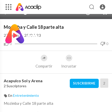
00:00
00:00
1.00x
HD
10
Mozimba y Calle 18 parte alta
27
vistas
·
25/07/23
0
0
Compartir
Incrustar
Acapulco Sol y Arena
2
SUSCRIBIRME
2 Suscriptores
En
Entretenimiento
⁣Mozimba y Calle 18 parte alta