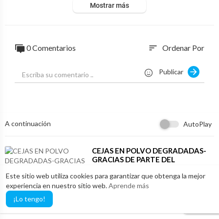
Mostrar más
0 Comentarios
Ordenar Por
sort
Publicar
A continuación
AutoPlay
⁣CEJAS EN POLVO DEGRADADAS-
GRACIAS DE PARTE DEL
INSTRUCTOR-Cap.68
Saber Digital
Este sitio web utiliza cookies para garantizar que obtenga la mejor
4 vistas
·
15/04/26
experiencia en nuestro sitio web.
Aprende más
1:50
Otro
¡Lo tengo!