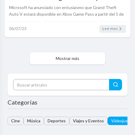
jugadores
Microsoft ha anunciado con entusiasmo que Grand Theft
Auto V estará disponible en Xbox Game Pass a partir del 5 de
julio de 2023. Esta noticia seguramente alegrará a muchos
jugadores de Xbox..
06/07/23
Lee mas
Mostrar más
Categorías
Cine
Música
Deportes
Viajes y Eventos
Videojuegos