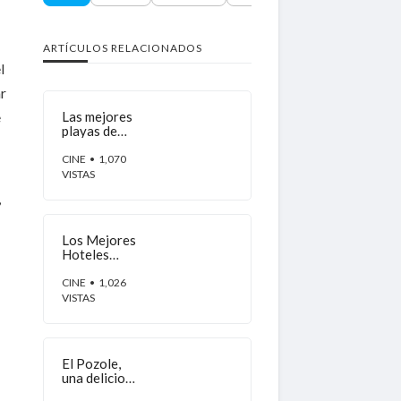
ARTÍCULOS RELACIONADOS
l
ar
e
Las mejores
playas de
Acapulco
para
CINE
• 1,070
disfrutar del
VISTAS
sol y el mar
,
Los Mejores
Hoteles
Económicos
en Acapulco
CINE
• 1,026
para
VISTAS
Disfrutar de
unas
Vacaciones
sin Gastar
El Pozole,
Demasiado
una deliciosa
tradición en