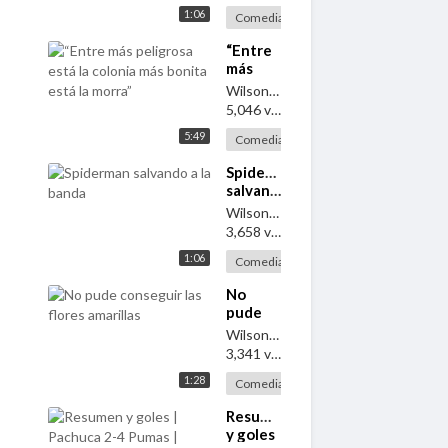
1:06
Comedia
“Entre
más
⁣
peligrosa
WilsonAlcaraz
está la
5,046 vistas
·
hace 3 años
colonia
5:49
más
Comedia
bonita
⁣Spiderman
está la
salvando
morra”
a la
WilsonAlcaraz
banda
3,658 vistas
·
hace 3 años
1:06
Comedia
No
pude
⁣
conseguir
WilsonAlcaraz
las
3,341 vistas
·
hace 3 años
flores
1:28
amarillas
Comedia
⁣Resumen
y goles