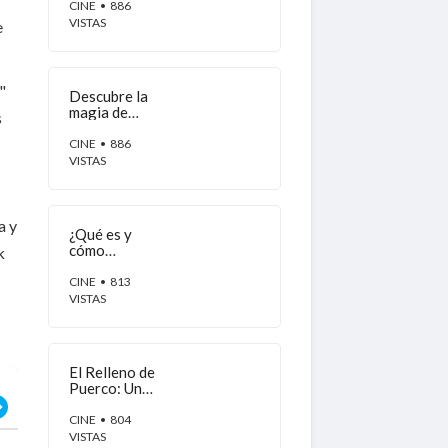
Acapulco
CINE
• 886
VISTAS
e
"
Descubre la
magia de
s
Acapulco: 7
lugares
CINE
• 886
imperdibles
VISTAS
que debes
visitar
a y
¿Qué es y
cómo
k
funciona
Threads, la
CINE
• 813
nueva
VISTAS
aplicación de
Meta?
El Relleno de
Puerco: Un
Delicioso
Platillo
CINE
• 804
Típico de
VISTAS