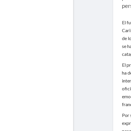
per
El f
Cari
de l
se h
cata
El p
ha d
inte
ofic
emoc
fran
Por 
expr
pesa