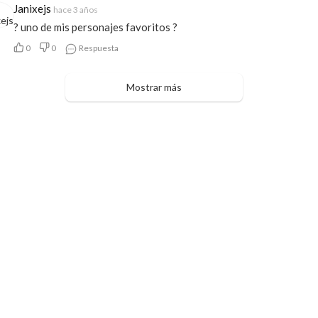
Janixejs
hace 3 años
? uno de mis personajes favoritos ?
0
0
Respuesta
Mostrar más