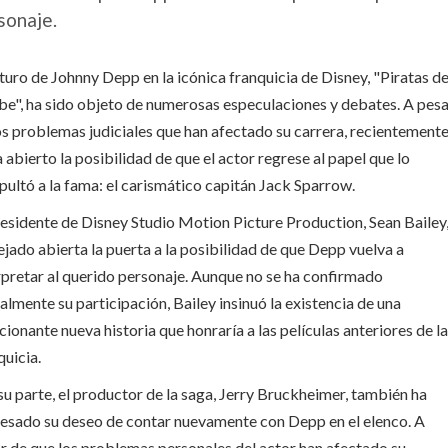
sonaje.
uturo de Johnny Depp en la icónica franquicia de Disney, "Piratas de
be", ha sido objeto de numerosas especulaciones y debates. A pes
os problemas judiciales que han afectado su carrera, recientement
a abierto la posibilidad de que el actor regrese al papel que lo
pultó a la fama: el carismático capitán Jack Sparrow.
residente de Disney Studio Motion Picture Production, Sean Bailey
ejado abierta la puerta a la posibilidad de que Depp vuelva a
rpretar al querido personaje. Aunque no se ha confirmado
ialmente su participación, Bailey insinuó la existencia de una
ionante nueva historia que honraría a las películas anteriores de la
quicia.
su parte, el productor de la saga, Jerry Bruckheimer, también ha
esado su deseo de contar nuevamente con Depp en el elenco. A
r de que los problemas personales del actor han afectado su