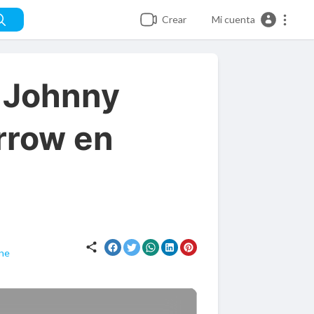
Crear
Mi cuenta
e Johnny
rrow en
ne