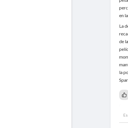
perc
en l
La d
reca
de l
pelí
mome
mant
la p
Spar