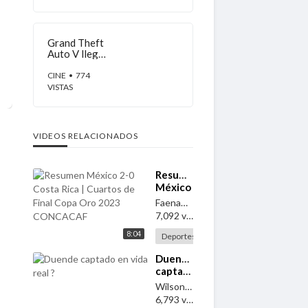
Acapulco
Grand Theft
Auto V llega
a Xbox
Game Pass:
CINE
• 774
Una gran
VISTAS
noticia para
los
jugadores
VIDEOS RELACIONADOS
⁣Resumen
México
2-0
FaenaDeportiva
Costa
7,092 vistas
·
hace 3 años
Rica |
8:04
Cuartos
Deportes
de Final
⁣Duende
Copa
captado
Oro
en vida
2023
WilsonAlcaraz
real ?
CONCACAF
6,793 vistas
·
hace 3 años