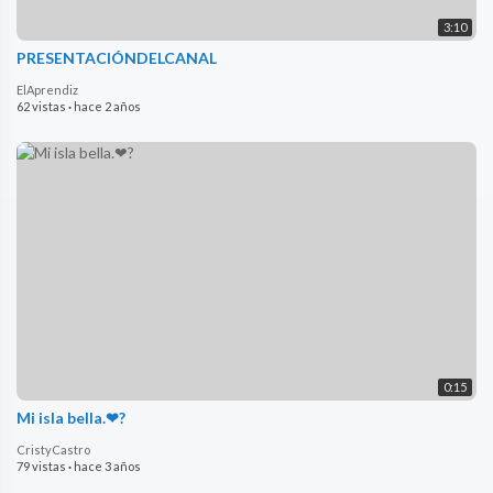
3:10
PRESENTACIÓNDELCANAL
ElAprendiz
62 vistas
·
hace 2 años
0:15
Mi isla bella.❤?
CristyCastro
79 vistas
·
hace 3 años