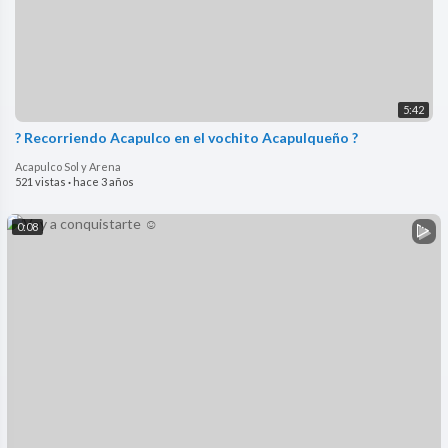
5:42
? Recorriendo Acapulco en el vochito Acapulqueño ?
Acapulco Sol y Arena
521 vistas
·
hace 3 años
0:08