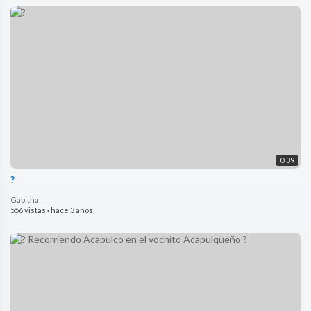
0:39
?
Gabitha
556 vistas
·
hace 3 años