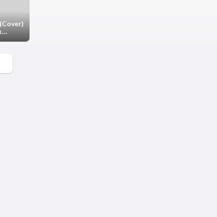
(Cover)
x
me
meOficial