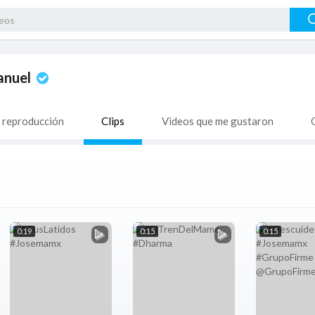
anuel
e reproducción
Clips
Videos que me gustaron
0:19
0:15
0:15