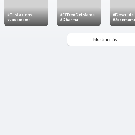
#TusLatidos
#ElTrenDelMame
#Descuide 
#Josemamx
#Dharma
#Josemam
#GrupoFir
@GrupoFir
Mostrar más