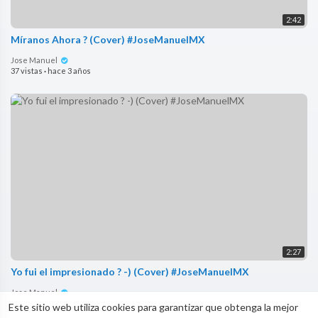
2:42
Míranos Ahora ? (Cover) #JoseManuelMX
Jose Manuel
37 vistas
·
hace 3 años
2:27
Yo fui el impresionado ? -) (Cover) #JoseManuelMX
Jose Manuel
41 vistas
·
hace 3 años
Este sitio web utiliza cookies para garantizar que obtenga la mejor